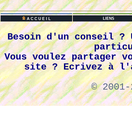
LIENS
A C C U E I L
Besoin d'un conseil ? 
partic
Vous voulez partager v
site ? Ecrivez à l'
© 2001-