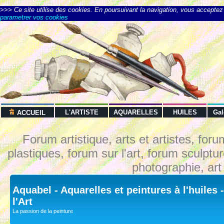
>>> Ce site utilise des cookies. En poursuivant la navigation, vous acceptez l
parametrer vos cookies
L'ARTISTE
AQUARELLES
HUILES
Ga
ACCUEIL
Forum artistique, arts et artistes, foru
plastiques, forum sur l'art, forum sculptu
photographie, art
Aquabel - Aquarelles et peintures à l'huiles
l'Art
La passion de la peinture