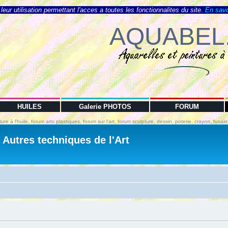
eur utilisation permettant l'acces a toutes les fonctionnalites du site.
En savo
AQUABEL
HUILES
Galerie PHOTOS
FORUM
ture à l'huile, forum arts plastiques, forum sur l'art, forum sculpture, dessin, poterie, crayon, fusa
- Autres techniques de l'Art