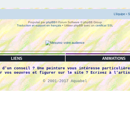
L’équipe
•
S
Propulsé par
phpBB
® Forum Software © phpBB Group
Traduction et support en français
• Utiliser phpBB avec un
certificat SSL
LIENS
ANIMATIONS
 d'un conseil ? Une peinture vous intéresse particulière
r vos oeuvres et figurer sur le site ? Ecrivez à l'artis
© 2001-2017 Aquabel