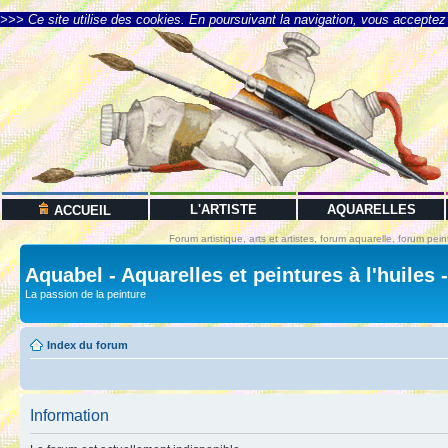
>>> Ce site utilise des cookies. En poursuivant la navigation, vous acceptez l
L'ARTISTE
AQUARELLES
ACCUEIL
Forum artistique, arts et artistes, forum aquarelle, forum pein
Aquabel - Aquarelles et peintures à l'huiles 
La passion de la peinture
Index du forum
Information