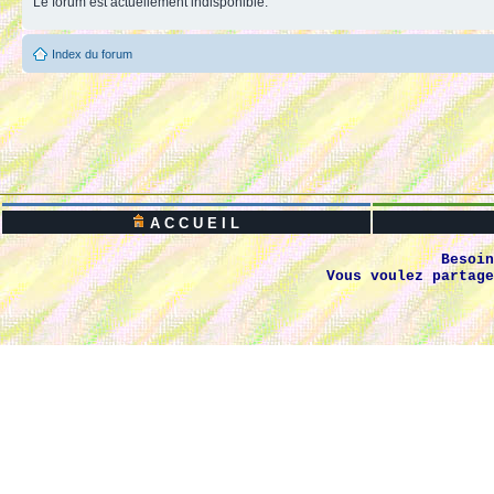
Le forum est actuellement indisponible.
Index du forum
A C C U E I L
Besoin
Vous voulez partage