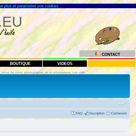
ir plus et parametrer vos cookies
.EU
CONTACT
BOUTIQUE
VIDEOS
in, encre de chine, photographie, art et informatique, coin café
FAQ
Inscription
Connexion