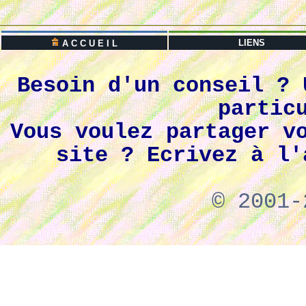
LIENS
A C C U E I L
Besoin d'un conseil ? 
partic
Vous voulez partager v
site ? Ecrivez à l'
© 2001-