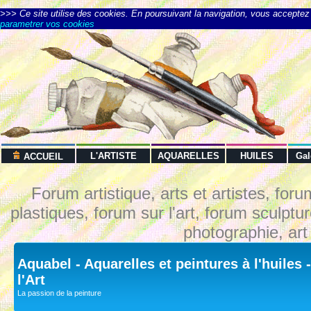
>>> Ce site utilise des cookies. En poursuivant la navigation, vous acceptez l
parametrer vos cookies
L'ARTISTE
AQUARELLES
HUILES
Ga
ACCUEIL
Forum artistique, arts et artistes, foru
plastiques, forum sur l'art, forum sculptu
photographie, art
Aquabel - Aquarelles et peintures à l'huiles
l'Art
La passion de la peinture