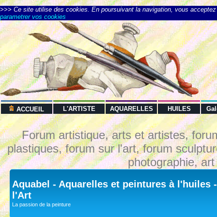
>>> Ce site utilise des cookies. En poursuivant la navigation, vous acceptez l
parametrer vos cookies
L'ARTISTE
AQUARELLES
HUILES
Ga
ACCUEIL
Forum artistique, arts et artistes, foru
plastiques, forum sur l'art, forum sculptu
photographie, art
Aquabel - Aquarelles et peintures à l'huiles
l'Art
La passion de la peinture