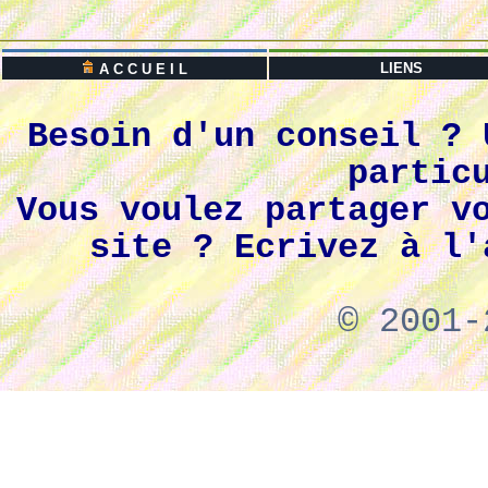
LIENS
A C C U E I L
Besoin d'un conseil ? 
partic
Vous voulez partager v
site ? Ecrivez à l'
© 2001-