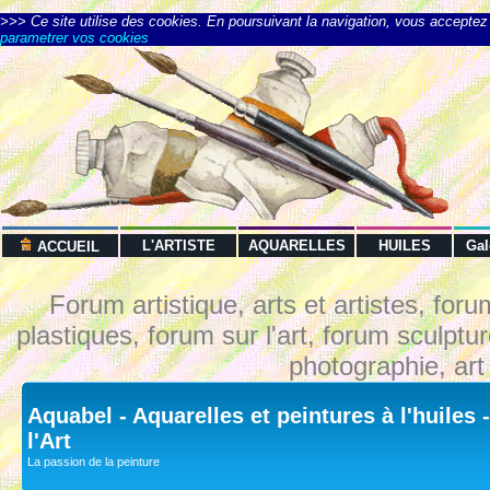
>>> Ce site utilise des cookies. En poursuivant la navigation, vous acceptez l
parametrer vos cookies
L'ARTISTE
AQUARELLES
HUILES
Ga
ACCUEIL
Forum artistique, arts et artistes, foru
plastiques, forum sur l'art, forum sculptu
photographie, art
Aquabel - Aquarelles et peintures à l'huiles
l'Art
La passion de la peinture