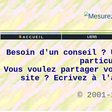
LIENS
A C C U E I L
Besoin d'un conseil ? 
partic
Vous voulez partager v
site ? Ecrivez à l'
© 2001-