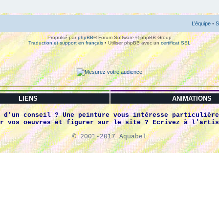
L’équipe
•
S
Propulsé par
phpBB
® Forum Software © phpBB Group
Traduction et support en français
• Utiliser phpBB avec un
certificat SSL
LIENS
ANIMATIONS
 d'un conseil ? Une peinture vous intéresse particulière
r vos oeuvres et figurer sur le site ? Ecrivez à l'artis
© 2001-2017 Aquabel