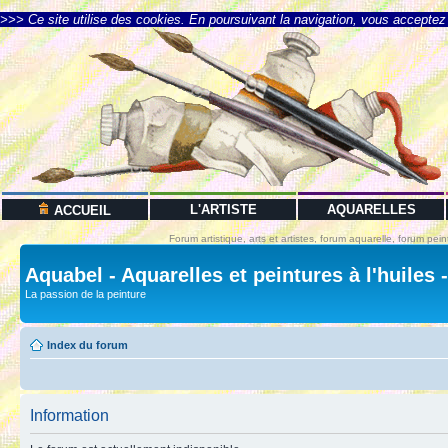
>>> Ce site utilise des cookies. En poursuivant la navigation, vous acceptez l
L'ARTISTE
AQUARELLES
ACCUEIL
Forum artistique, arts et artistes, forum aquarelle, forum pein
Aquabel - Aquarelles et peintures à l'huiles 
La passion de la peinture
Index du forum
Information