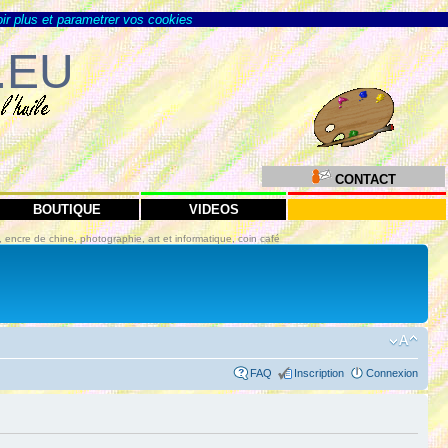
ir plus et parametrer vos cookies
.EU
CONTACT
BOUTIQUE
VIDEOS
in, encre de chine, photographie, art et informatique, coin café
FAQ
Inscription
Connexion