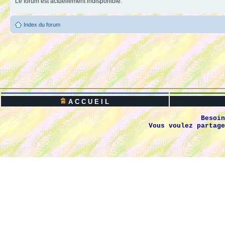
Le forum est actuellement indisponible.
Index du forum
A C C U E I L
Besoin
Vous voulez partage