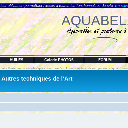
eur utilisation permettant l'acces a toutes les fonctionnalites du site.
En savo
AQUABEL
HUILES
Galerie PHOTOS
FORUM
ture à l'huile, forum arts plastiques, forum sur l'art, forum sculpture, dessin, poterie, crayon, fusa
- Autres techniques de l'Art