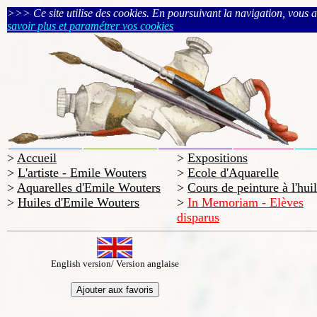
>>> Ce site utilise des cookies. En poursuivant la navigation, vous acc
savoir plus et paramétrer vos cookies
>
Accueil
>
Expositions
>
L'artiste - Emile Wouters
>
Ecole d'Aquarelle
>
Aquarelles d'Emile Wouters
>
Cours de peinture à l'hui
>
Huiles d'Emile Wouters
>
In Memoriam - Elèves
disparus
English version/ Version anglaise