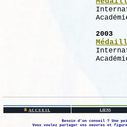
Médail
Interna
Académi
2003
Médail
Interna
Académi
LIENS
A C C U E I L
Besoin d'un conseil ? Une pe
Vous voulez partager vos oeuvres et figur