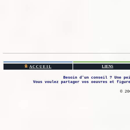
LIENS
A C C U E I L
Besoin d'un conseil ? Une pe
Vous voulez partager vos oeuvres et figur
© 20