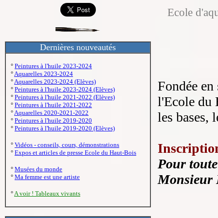
Ecole d'aqu
Dernières nouveautés
°
Peintures à l'huile 2023-2024
°
Aquarelles 2023-2024
°
Aquarelles 2023-2024 (Elèves)
Fondée en 
°
Peintures à l'huile 2023-2024 (Elèves)
°
Peintures à l'huile 2021-2022 (Elèves)
l'Ecole du
°
Peintures à l'huile 2021-2022
°
Aquarelles 2020-2021-2022
les bases, 
°
Peintures à l'huile 2019-2020
°
Peintures à l'huile 2019-2020 (Elèves)
Inscriptio
°
Vidéos - conseils, cours, démonstrations
°
Expos et articles de presse Ecole du Haut-Bois
Pour toute
°
Musées du monde
Monsieur 
°
Ma femme est une artiste
°
A voir ! Tableaux vivants