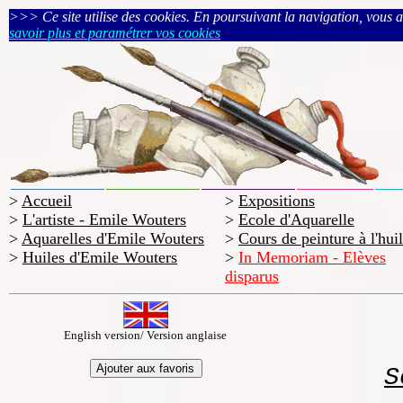
>>> Ce site utilise des cookies. En poursuivant la navigation, vous acc
savoir plus et paramétrer vos cookies
>
Accueil
>
Expositions
>
L'artiste - Emile Wouters
>
Ecole d'Aquarelle
>
Aquarelles d'Emile Wouters
>
Cours de peinture à l'hui
>
Huiles d'Emile Wouters
>
In Memoriam - Elèves
disparus
English version/ Version anglaise
S