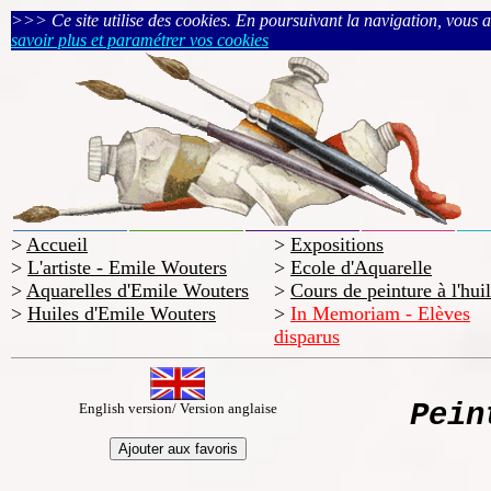
>>> Ce site utilise des cookies. En poursuivant la navigation, vous acc
savoir plus et paramétrer vos cookies
>
Accueil
>
Expositions
>
L'artiste - Emile Wouters
>
Ecole d'Aquarelle
>
Aquarelles d'Emile Wouters
>
Cours de peinture à l'hui
>
Huiles d'Emile Wouters
>
In Memoriam - Elèves
disparus
Pein
English version/ Version anglaise