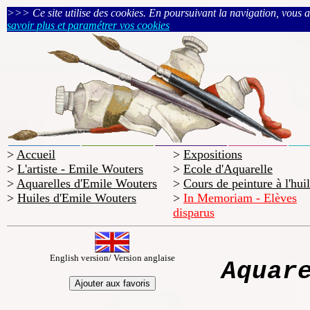
>>> Ce site utilise des cookies. En poursuivant la navigation, vous acc
savoir plus et paramétrer vos cookies
>
Accueil
>
Expositions
>
L'artiste - Emile Wouters
>
Ecole d'Aquarelle
>
Aquarelles d'Emile Wouters
>
Cours de peinture à l'hui
>
Huiles d'Emile Wouters
>
In Memoriam - Elèves
disparus
English version/ Version anglaise
Aquar