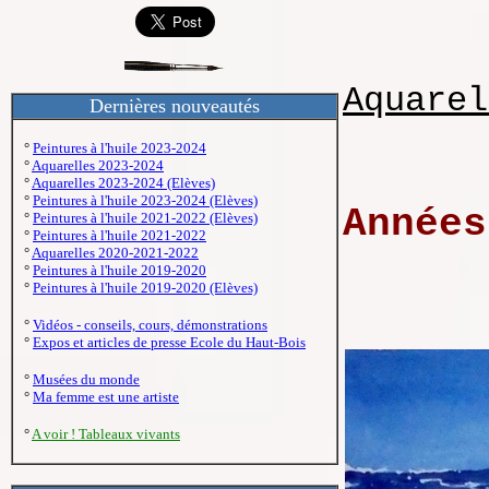
Aquarel
Dernières nouveautés
°
Peintures à l'huile 2023-2024
°
Aquarelles 2023-2024
°
Aquarelles 2023-2024 (Elèves)
°
Peintures à l'huile 2023-2024 (Elèves)
Années
°
Peintures à l'huile 2021-2022 (Elèves)
°
Peintures à l'huile 2021-2022
°
Aquarelles 2020-2021-2022
°
Peintures à l'huile 2019-2020
°
Peintures à l'huile 2019-2020 (Elèves)
°
Vidéos - conseils, cours, démonstrations
°
Expos et articles de presse Ecole du Haut-Bois
°
Musées du monde
°
Ma femme est une artiste
°
A voir ! Tableaux vivants