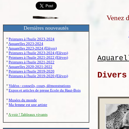
Venez d
Dernières nouveautés
°
Peintures à l'huile 2023-2024
°
Aquarelles 2023-2024
°
Aquarelles 2023-2024 (Elèves)
°
Peintures à l'huile 2023-2024 (Elèves)
Aquarel
°
Peintures à l'huile 2021-2022 (Elèves)
°
Peintures à l'huile 2021-2022
°
Aquarelles 2020-2021-2022
°
Peintures à l'huile 2019-2020
Divers
°
Peintures à l'huile 2019-2020 (Elèves)
°
Vidéos - conseils, cours, démonstrations
°
Expos et articles de presse Ecole du Haut-Bois
°
Musées du monde
°
Ma femme est une artiste
°
A voir ! Tableaux vivants