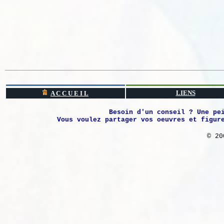
LIENS
A C C U E I L
Besoin d'un conseil ? Une pe
Vous voulez partager vos oeuvres et figur
© 20