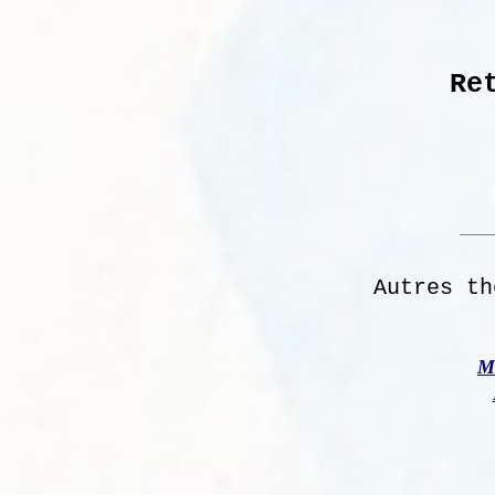
Re
Autres th
M 