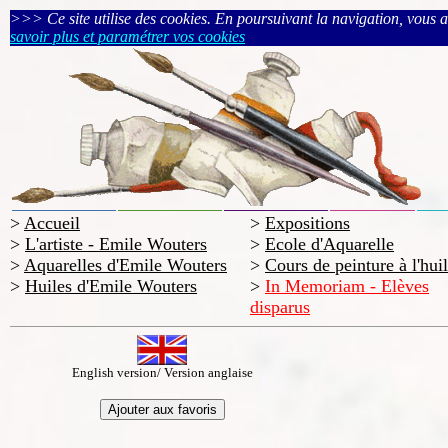
>>> Ce site utilise des cookies. En poursuivant la navigation, vous acc
savoir plus et paramétrer vos cookies
>
Accueil
>
Expositions
>
L'artiste - Emile Wouters
>
Ecole d'Aquarelle
>
Aquarelles d'Emile Wouters
>
Cours de peinture à l'hui
>
Huiles d'Emile Wouters
>
In Memoriam - Elèves
disparus
English version/ Version anglaise