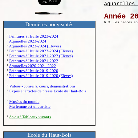
Aquarelles 
Année 2
N.B. Les cadres so
Dernières nouveautés
°
Peintures à l'huile 2023-2024
°
Aquarelles 2023-2024
°
Aquarelles 2023-2024 (Elèves)
°
Peintures à l'huile 2023-2024 (Elèves)
°
Peintures à l'huile 2021-2022 (Elèves)
°
Peintures à l'huile 2021-2022
°
Aquarelles 2020-2021-2022
°
Peintures à l'huile 2019-2020
°
Peintures à l'huile 2019-2020 (Elèves)
°
Vidéos - conseils, cours, démonstrations
°
Expos et articles de presse Ecole du Haut-Bois
°
Musées du monde
°
Ma femme est une artiste
°
A voir ! Tableaux vivants
Ecole du Haut-Bois