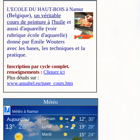
L'ECOLE DU HAUT-BOIS à Namur
(Belgique),
un véritable
cours de peinture à
l'huile
et
aussi d'aquarelle (voir
rubrique école d'aquarelle)
donné par Emile Wouters
avec les bases, les techniques et la
pratique.
Inscription par cycle complet.
renseignements :
Cliquez ici
Plus détails sur :
www.aquabel.eu/page_cours.htm
Météo