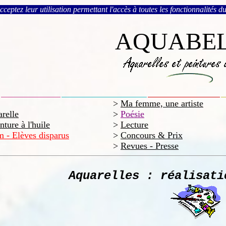
eptez leur utilisation permettant l'accès à toutes les fonctionnalités du
AQUABEL
>
Ma femme, une artiste
relle
>
Poésie
ture à l'huile
>
Lecture
 - Elèves disparus
>
Concours & Prix
>
Revues - Presse
Aquarelles : réalisati