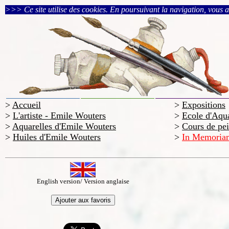
>>> Ce site utilise des cookies. En poursuivant la navigation, vous acc
>
Accueil
>
Expositions
>
L'artiste - Emile Wouters
>
Ecole d'Aqua
>
Aquarelles d'Emile Wouters
>
Cours de pein
>
Huiles d'Emile Wouters
>
In Memoriam
English version/ Version anglaise