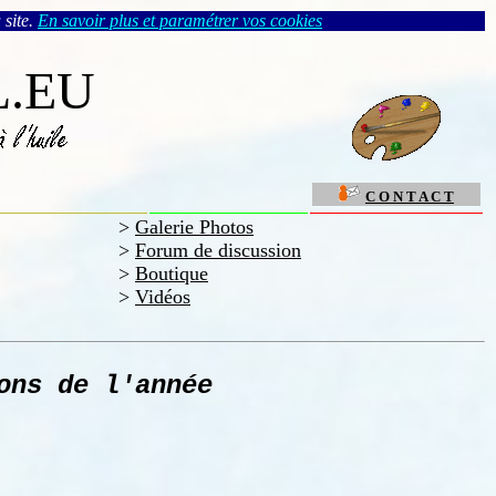
 site.
En savoir plus et paramétrer vos cookies
.EU
C O N T A C T
>
Galerie Photos
>
Forum de discussion
>
Boutique
>
Vidéos
ons de l'année