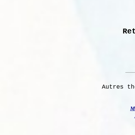
Re
Autres th
M 