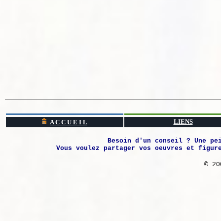
LIENS
A C C U E I L
Besoin d'un conseil ? Une pe
Vous voulez partager vos oeuvres et figur
© 20