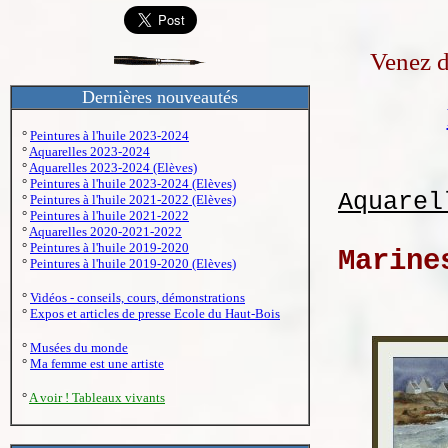
Venez d
Dernières nouveautés
°
Peintures à l'huile 2023-2024
°
Aquarelles 2023-2024
°
Aquarelles 2023-2024 (Elèves)
°
Peintures à l'huile 2023-2024 (Elèves)
Aquarel
°
Peintures à l'huile 2021-2022 (Elèves)
°
Peintures à l'huile 2021-2022
°
Aquarelles 2020-2021-2022
°
Peintures à l'huile 2019-2020
Marine
°
Peintures à l'huile 2019-2020 (Elèves)
°
Vidéos - conseils, cours, démonstrations
°
Expos et articles de presse Ecole du Haut-Bois
°
Musées du monde
°
Ma femme est une artiste
°
A voir ! Tableaux vivants