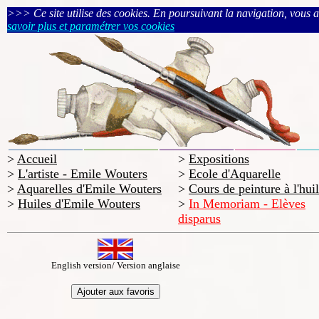
>>> Ce site utilise des cookies. En poursuivant la navigation, vous acc
savoir plus et paramétrer vos cookies
>
Accueil
>
Expositions
>
L'artiste - Emile Wouters
>
Ecole d'Aquarelle
>
Aquarelles d'Emile Wouters
>
Cours de peinture à l'hui
>
Huiles d'Emile Wouters
>
In Memoriam - Elèves
disparus
English version/ Version anglaise