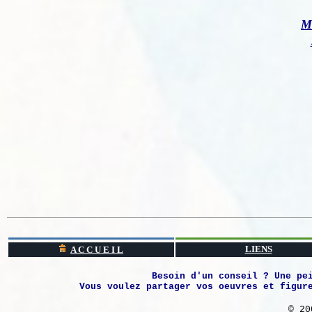
M 
LIENS
A C C U E I L
Besoin d'un conseil ? Une pe
Vous voulez partager vos oeuvres et figur
© 20