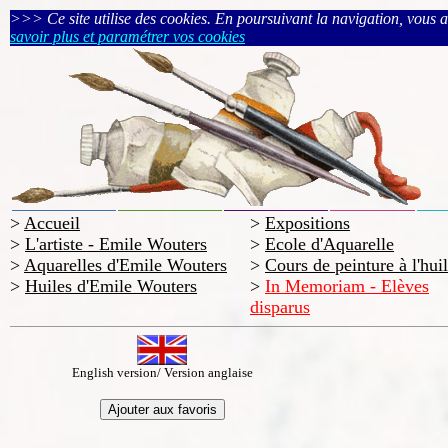
>>> Ce site utilise des cookies. En poursuivant la navigation, vous acc
savoir plus et paramétrer vos cookies
>
Accueil
>
Expositions
>
L'artiste - Emile Wouters
>
Ecole d'Aquarelle
>
Aquarelles d'Emile Wouters
>
Cours de peinture à l'hui
>
Huiles d'Emile Wouters
>
In Memoriam - Elèves
disparus
English version/ Version anglaise