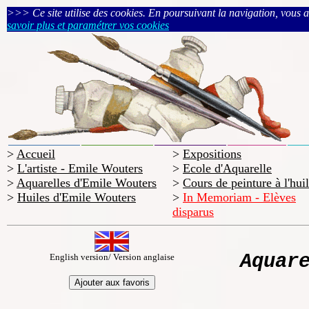
>>> Ce site utilise des cookies. En poursuivant la navigation, vous acc
savoir plus et paramétrer vos cookies
>
Accueil
>
Expositions
>
L'artiste - Emile Wouters
>
Ecole d'Aquarelle
>
Aquarelles d'Emile Wouters
>
Cours de peinture à l'hui
>
Huiles d'Emile Wouters
>
In Memoriam - Elèves
disparus
Aquar
English version/ Version anglaise