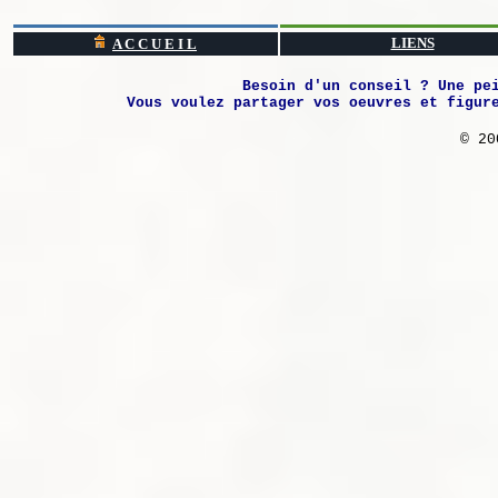
LIENS
A C C U E I L
Besoin d'un conseil ? Une pe
Vous voulez partager vos oeuvres et figur
© 20