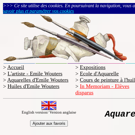
>>> Ce site utilise des cookies. En poursuivant la navigation, vous acc
savoir plus et paramétrer vos cookies
>
Accueil
>
Expositions
>
L'artiste - Emile Wouters
>
Ecole d'Aquarelle
>
Aquarelles d'Emile Wouters
>
Cours de peinture à l'hui
>
Huiles d'Emile Wouters
>
In Memoriam - Elèves
disparus
Aquar
English version/ Version anglaise