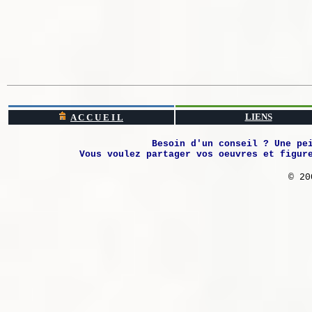
LIENS
A C C U E I L
Besoin d'un conseil ? Une pe
Vous voulez partager vos oeuvres et figur
© 20