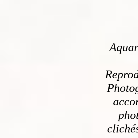
Aquare
Reprod
Photo
accor
phot
cliché