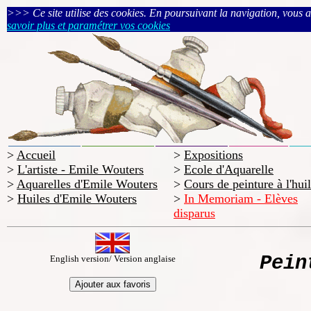
>>> Ce site utilise des cookies. En poursuivant la navigation, vous acc
savoir plus et paramétrer vos cookies
>
Accueil
>
Expositions
>
L'artiste - Emile Wouters
>
Ecole d'Aquarelle
>
Aquarelles d'Emile Wouters
>
Cours de peinture à l'hui
>
Huiles d'Emile Wouters
>
In Memoriam - Elèves
disparus
Pein
English version/ Version anglaise