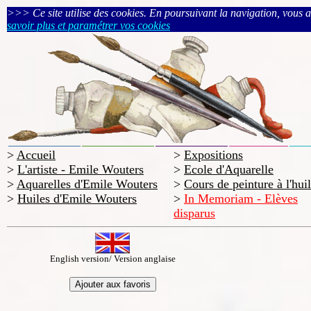
>>> Ce site utilise des cookies. En poursuivant la navigation, vous acc
savoir plus et paramétrer vos cookies
>
Accueil
>
Expositions
>
L'artiste - Emile Wouters
>
Ecole d'Aquarelle
>
Aquarelles d'Emile Wouters
>
Cours de peinture à l'hui
>
Huiles d'Emile Wouters
>
In Memoriam - Elèves
disparus
English version/ Version anglaise