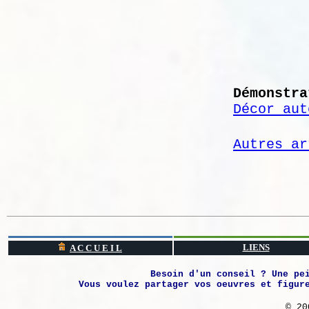
Démonstra
Décor aut
Autres ar
LIENS
A C C U E I L
Besoin d'un conseil ? Une pe
Vous voulez partager vos oeuvres et figur
© 20