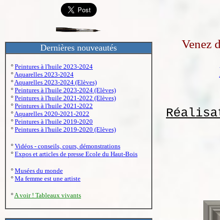
Venez d
Dernières nouveautés
°
Peintures à l'huile 2023-2024
°
Aquarelles 2023-2024
°
Aquarelles 2023-2024 (Elèves)
°
Peintures à l'huile 2023-2024 (Elèves)
°
Peintures à l'huile 2021-2022 (Elèves)
°
Peintures à l'huile 2021-2022
Réalisa
°
Aquarelles 2020-2021-2022
°
Peintures à l'huile 2019-2020
°
Peintures à l'huile 2019-2020 (Elèves)
°
Vidéos - conseils, cours, démonstrations
°
Expos et articles de presse Ecole du Haut-Bois
°
Musées du monde
°
Ma femme est une artiste
°
A voir ! Tableaux vivants